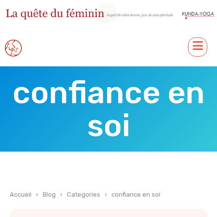
confiance en
soi
Accueil
›
Blog
›
Categories
›
confiance en soi