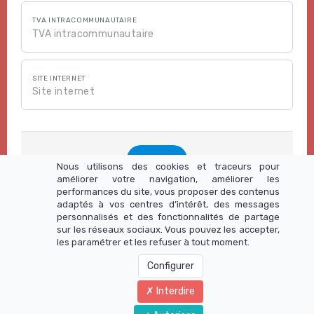
TVA INTRACOMMUNAUTAIRE
SITE INTERNET
Valider
Nous utilisons des cookies et traceurs pour
améliorer votre navigation, améliorer les
performances du site, vous proposer des contenus
adaptés à vos centres d’intérêt, des messages
">Déjà inscrit ?
personnalisés et des fonctionnalités de partage
sur les réseaux sociaux. Vous pouvez les accepter,
les paramétrer et les refuser à tout moment.
© Copyright 2019 - Kunda-Yoga LA QUETE DU FEMININ
Configurer
Interdire
Contact
|
Mentions légales